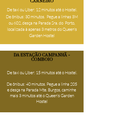
CARNEIRO
De taxi ou Uber: 12 minutos até o Hostel.
De ônibus: 30 minutos. Pegue a linhas 3M
ou 602, desça na Parada Sra. do Porto,
localizada à apenas 3 metros do Queen's
Garden Hostel
DA ESTAÇÃO CAMPANHÃ -
COMBOIO
De taxi ou Uber: 15 minutos até o Hostel.
De ônibus: 40 minutos. Pegue a linha 205
e desça na Parada Mte. Burgos, caminhe
mais 3 minutos até o Queen's Garden
Hostel